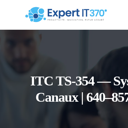
ITC TS-354 — Sys
Canaux | 640–857