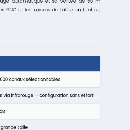
arouge automatique et sa portée de 50 m
ies BNC et les micros de table en font un
à 600 canaux sélectionnables
via infrarouge — configuration sans effort
 dB
grande taille