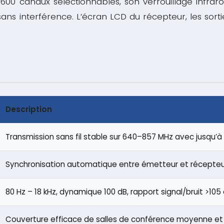
 600 canaux sélectionnables, son verrouillage infr
sans interférence. L’écran LCD du récepteur, les sort
Description
Transmission sans fil stable sur 640–857 MHz avec jusqu’
Synchronisation automatique entre émetteur et récepteur 
80 Hz – 18 kHz, dynamique 100 dB, rapport signal/bruit >105
Couverture efficace de salles de conférence moyenne et 