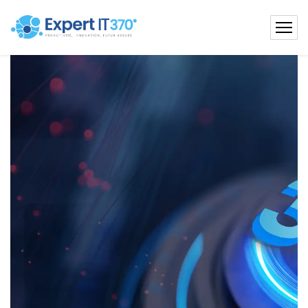
Solutions
IT,
cybersécurité
et
cloud
pour
performance
des
entreprises
EXPERT
IT