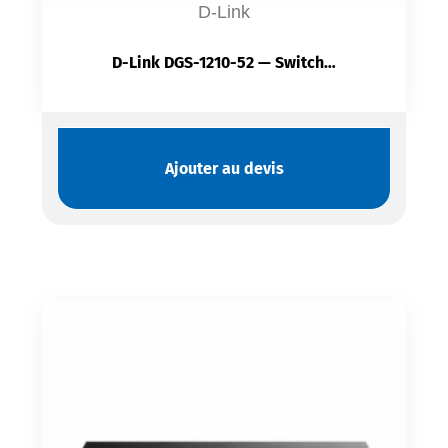
D-Link
D-Link DGS-1210-52 — Switch Smart 52 Ports Gigabit | 48 RJ-45 + 4 SFP | 104 Gbit/s | VLAN, QoS | Rack 1U
Ajouter au devis