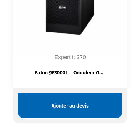
Expert it 370
Eaton 9E3000I — Onduleur Online Double Conversion | 3 000 VA / 2 400 W | VMware & Hyper-V
Ajouter au devis