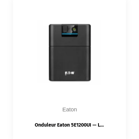
Eaton
Onduleur Eaton 5E1200UI — Line-Interactive 1 200 VA / 660 W | USB HID | AVR | 4 Prises IEC C13