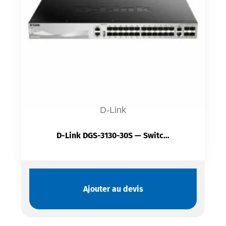
D-Link
D-Link DGS-3130-30S — Switch Administrable L3 30 Ports | 24 SFP 1G | 4 SFP+ 10G | 2 ×10GBASE-T | 168 Gbit/s
Ajouter au devis