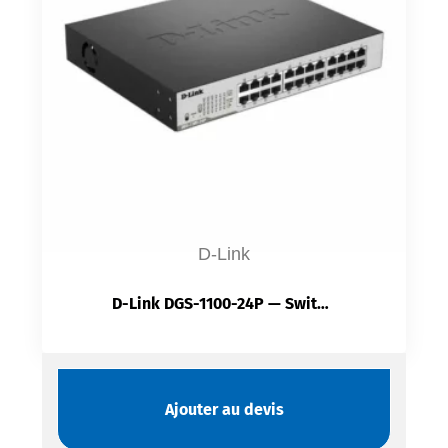
D-Link
D-Link DGS-1100-24P — Switch 24 Ports Gigabit | 12 PoE+ | 48 Gbit/s | VLAN | QoS
Ajouter au devis