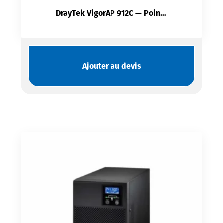
DrayTek VigorAP 912C — Point d’accès Wi-Fi 5 | Double bande | MU-MIMO | PoE | Roaming
Ajouter au devis