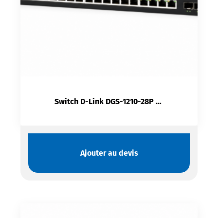
Switch D-Link DGS-1210-28P | 24 Ports PoE + 4 SFP 370W L2 Manageable
Ajouter au devis