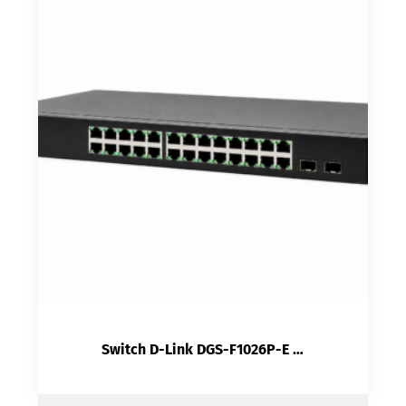
Switch D-Link DGS-F1026P-E | 24 Ports PoE + 2 SFP 250W