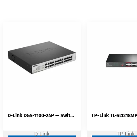
D-Link DGS-1100-24P — Switch 24 Ports Gigabit | 12 PoE+ | 48 Gbit/s | VLAN | QoS
D-Link
TP-Link