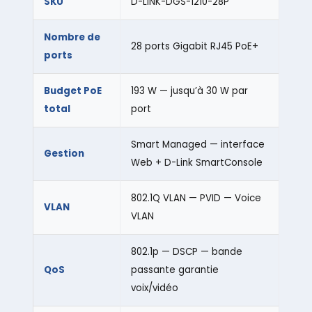
SKU
D-LINK-DGS-1210-28P
Nombre de
28 ports Gigabit RJ45 PoE+
ports
Budget PoE
193 W — jusqu’à 30 W par
total
port
Smart Managed — interface
Gestion
Web + D-Link SmartConsole
802.1Q VLAN — PVID — Voice
VLAN
VLAN
802.1p — DSCP — bande
QoS
passante garantie
voix/vidéo