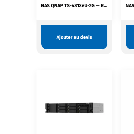
NAS QNAP TS-431XeU-2G — Rack 1U | 4 Baies SATA Hot-Swap | 10GbE SFP+ | ARM Quad-Core | QTS
Ajouter au devis