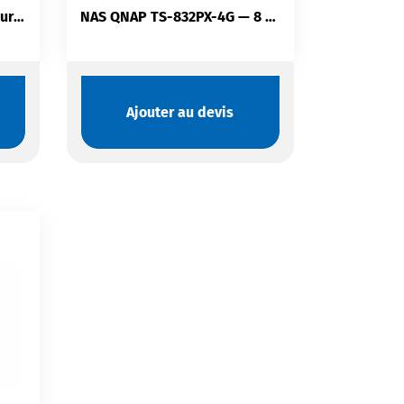
NAS QNAP TS-664-8G — Tour 6 Baies SATA Hot-Swap | Intel Celeron N5095 | HDMI 2.1 4K | PCIe
NAS QNAP TS-832PX-4G — 8 Baies SATA | Double 10GbE SFP+ | 2×2.5GbE | Slot PCIe | ARM 64 bits
Ajouter au devis