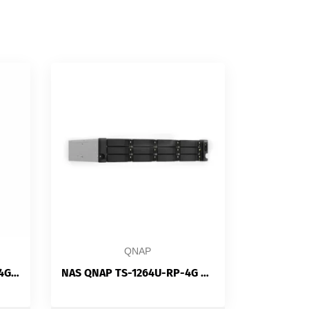
QNAP
NAS 2 Baies QNAP TS-262-4G | Intel Celeron N4505 | 4GB DDR4 | 2.5GbE | M.2 | PCIe | HDMI 2.1
NAS QNAP TS-1264U-RP-4G — Rack 2U | 12 Baies SATA | Alimentation Redondante 2×300W | Intel Celeron N5095