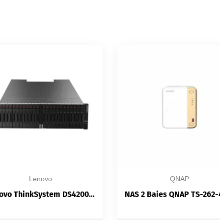
Lenovo
QNAP
Lenovo ThinkSystem DS4200 — Stockage SAN 2U | Double Contrôleur Actif-Actif | iSCSI | FC | VMware