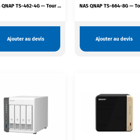
NAS QNAP TS-462-4G — Tour Compact 4 Baies SATA Hot-Swap | HDMI 2.1 4K | Cache NVMe M.2 | 2.5GbE
Ajouter au devis
Ajouter au devis