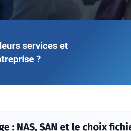
leurs services et
ntreprise ?
e : NAS, SAN et le choix fichi