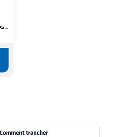
QNAP TS-464-8G — NAS 4 Baies | Intel N5095 | 8 Go RAM | 2.5GbE | NVMe | HDMI 4K
Comment trancher