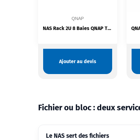
QNAP
NAS Rack 2U 8 Baies QNAP TS-873AeU-RP-4G | AMD Ryzen V1500B | 64GB ECC | 2×2.5GbE | PCIe Gen3 x8 | Double PSU
Ajouter au devis
Fichier ou bloc : deux servic
Le NAS sert des fichiers