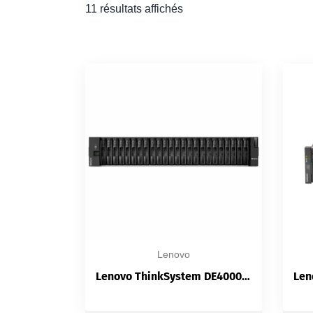
11 résultats affichés
Lenovo
Lenovo ThinkSystem DE4000H — Stockage SAN Hybride 2U | Double Contrôleur | 192 Disques | iSCSI/FC/SAS