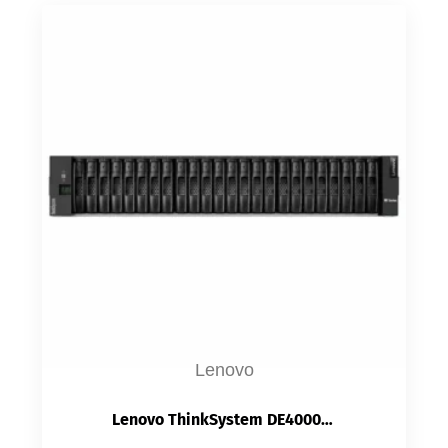
Lenovo
Lenovo ThinkSystem DE4000H — Stockage SAN Hybride 2U | Double Contrôleur | 192 Disques | iSCSI/FC/SAS