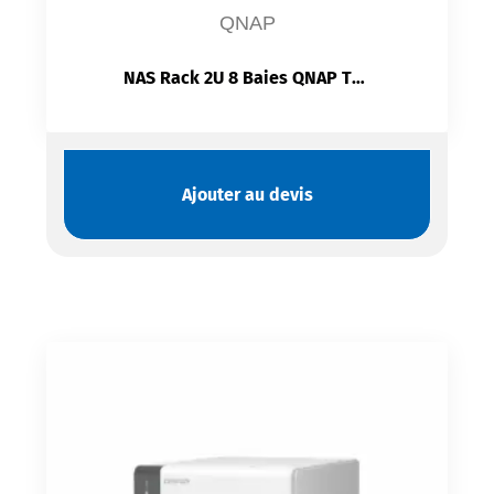
QNAP
NAS Rack 2U 8 Baies QNAP TS-873AeU-RP-4G | AMD Ryzen V1500B | 64GB ECC | 2×2.5GbE | PCIe Gen3 x8 | Double PSU
Ajouter au devis