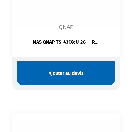
QNAP
NAS QNAP TS-431XeU-2G — Rack 1U | 4 Baies SATA Hot-Swap | 10GbE SFP+ | ARM Quad-Core | QTS
Ajouter au devis