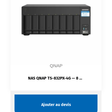
QNAP
NAS QNAP TS-832PX-4G — 8 Baies SATA | Double 10GbE SFP+ | 2×2.5GbE | Slot PCIe | ARM 64 bits
Ajouter au devis