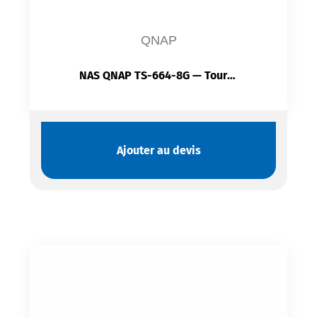
QNAP
NAS QNAP TS-664-8G — Tour 6 Baies SATA Hot-Swap | Intel Celeron N5095 | HDMI 2.1 4K | PCIe
Ajouter au devis