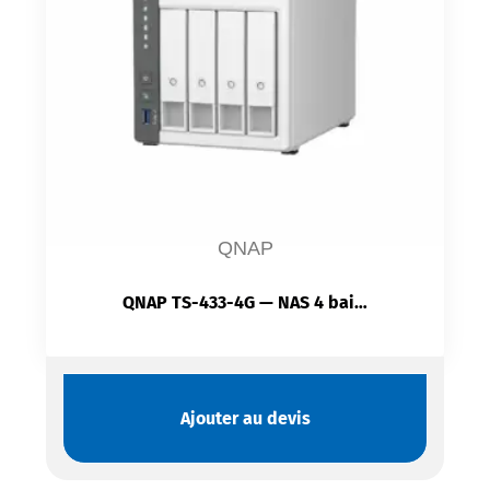
QNAP
QNAP TS-433-4G — NAS 4 baies | ARM Cortex-A55 | 2,5 GbE | Cloud privé
Ajouter au devis