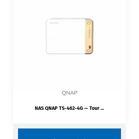
QNAP
NAS QNAP TS-462-4G — Tour Compact 4 Baies SATA Hot-Swap | HDMI 2.1 4K | Cache NVMe M.2 | 2.5GbE