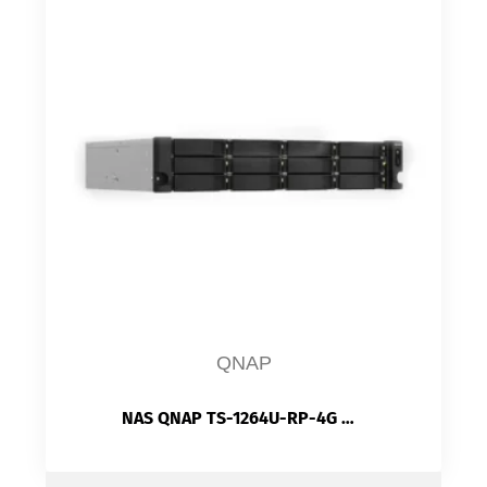
QNAP
NAS QNAP TS-1264U-RP-4G — Rack 2U | 12 Baies SATA | Alimentation Redondante 2×300W | Intel Celeron N5095