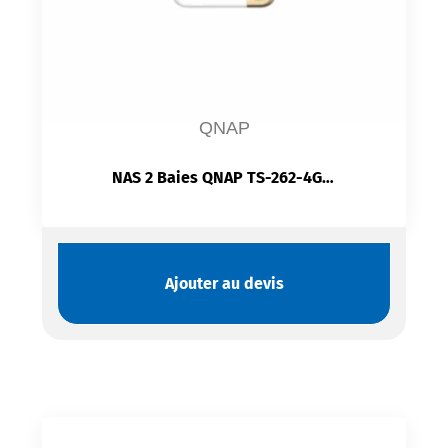
QNAP
NAS 2 Baies QNAP TS-262-4G | Intel Celeron N4505 | 4GB DDR4 | 2.5GbE | M.2 | PCIe | HDMI 2.1
Ajouter au devis