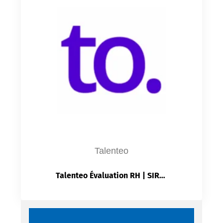
Talenteo
Talenteo Évaluation RH | SIRH SaaS | Campagnes d’Évaluation | Objectifs OKR | Compétences | Reporting DRH