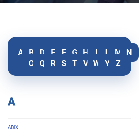
A
B
D
E
F
G
H
I
L
M
N
O
Q
R
S
T
V
W
Y
Z
A
ABIX