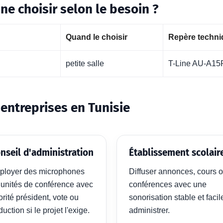
e choisir selon le besoin ?
Quand le choisir
Repère techniq
petite salle
T-Line AU-A15
 entreprises en Tunisie
nseil d'administration
Établissement scolair
ployer des microphones
Diffuser annonces, cours 
 unités de conférence avec
conférences avec une
orité président, vote ou
sonorisation stable et facil
duction si le projet l'exige.
administrer.