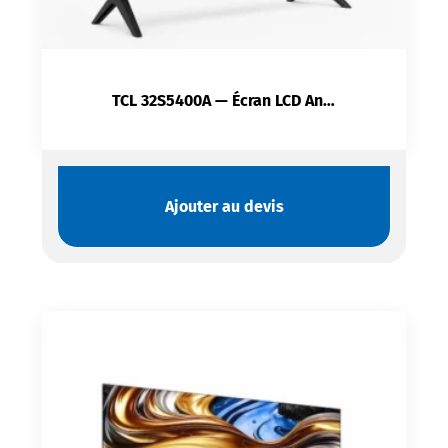
TCL 32S5400A — Écran LCD Android TV 32″ | HD HDR10 | Dolby Audio 2×8 W | Wi-Fi | Bluetooth 5.0 | HDMI
Ajouter au devis