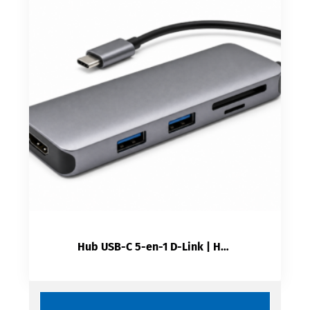
Hub USB-C 5-en-1 D-Link | HDMI + USB 3.0 + Lecteur SD/microSD