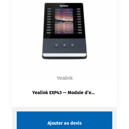
Yealink
Yealink EXP43 — Module d’extension | Écran couleur 4,3″ | 60 touches DSS | LED bicolores
Ajouter au devis