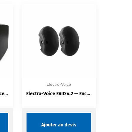
Electro-Voice
Ecler eMOTUS5PB — Kit Enceintes Stéréo 2×25 W | Bluetooth Prioritaire | RS-232 | Télécommande IR
Electro-Voice EVID 4.2 — Enceinte Murale | Double Woofer 4″ | Tweeter Titane Néodyme | IP34 Mil-Spec 810 | Intérieur/Extérieur
Ajouter au devis