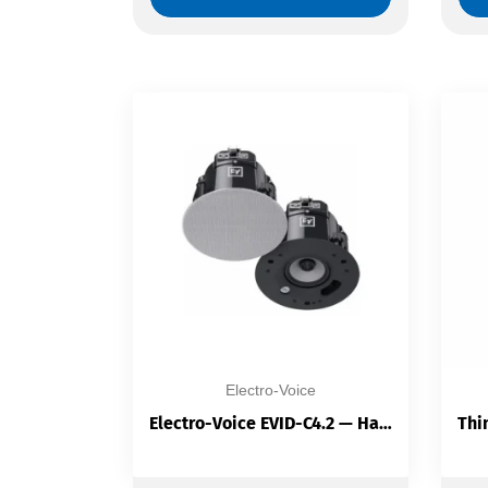
Electro-Voice
Electro-Voice EVID-C4.2 — Haut-Parleur Plafond Encastrable | Coaxial 4″ | Tweeter Titane | 70V/100V/8Ω | Certification UL