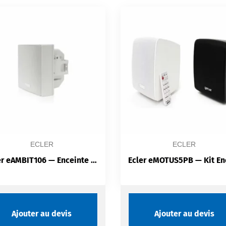
ECLER
ECLER
Ecler eAMBIT106 — Enceinte Murale 2 Voies 50 W RMS | IP54 | 8Ω/70V/100V | Boîtier ABS Anti-UV
Ajouter au devis
Ajouter au devis