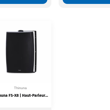
Thinuna
Thinuna FS-X8 | Haut-Parleur Mural 2 Voies | 60W 100/70V | 120W 8Ω | Woofer 8″ + Tweeter 1″ | SPL 92dB