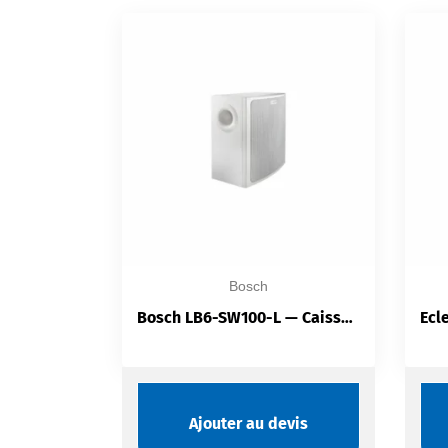
Bosch
Bosch LB6-SW100-L — Caisson Basse Mural 8″ | 70V/100V | Basse Impédance
Ajouter au devis