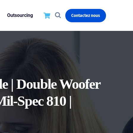
Outsourcing
Contactez nous
e | Double Woofer
il-Spec 810 |