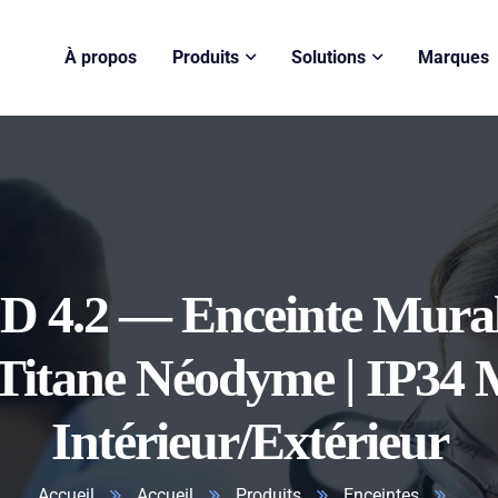
À propos
Produits
Solutions
Marques
ID 4.2 — Enceinte Mural
 Titane Néodyme | IP34 M
Intérieur/Extérieur
Accueil
Accueil
Produits
Enceintes