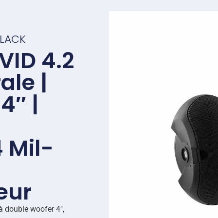
BLACK
VID 4.2
ale |
4″ |
 Mil-
ieur
à double woofer 4″,