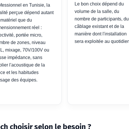
Le bon choix dépend du
fessionnel en Tunisie, la
volume de la salle, du
alité perçue dépend autant
nombre de participants, du
 matériel que du
câblage existant et de la
mensionnement réel :
manière dont l'installation
ectivité, portée micro,
sera exploitée au quotidien
mbre de zones, niveau
L, mixage, 70V/100V ou
sse impédance, sans
lier l'acoustique de la
èce et les habitudes
usage des équipes.
h choisir selon le besoin ?