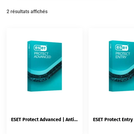
2 résultats affichés
ESET Protect Advanced | Antivirus Endpoint Cloud | Sandboxing | Chiffrement FDE | Server Security | PME ETI