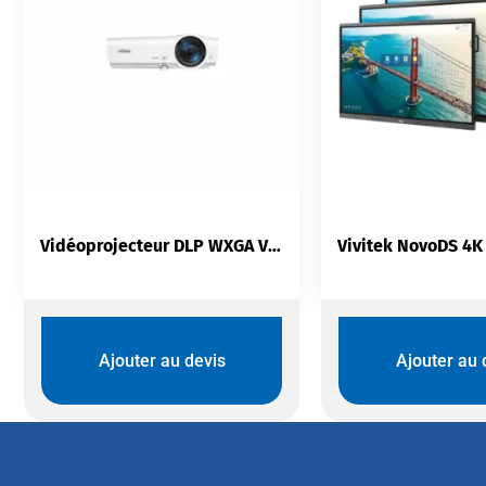
Vidéoprojecteur DLP WXGA Vivitek DW284-ST | 3 700 Lm | Contraste 20 000:1 | 3D | HDMI
Ajouter au devis
Ajouter au 