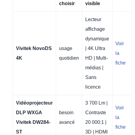
choisir
visible
Lecteur
affichage
dynamique
Voir
Vivitek NovoDS
usage
| 4K Ultra
la
4K
quotidien
HD | Multi-
fiche
médias |
Sans
licence
Vidéoprojecteur
3 700 Lm |
Voir
DLP WXGA
besoin
Contraste
la
Vivitek DW284-
avancé
20 000:1 |
fiche
ST
3D | HDMI