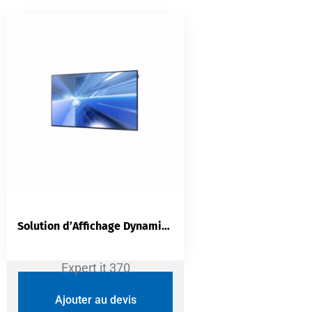
Solution d’Affichage Dynamique — Diffusion Multimédia | Multi-Écrans | Mise à Jour à Distance | Personnalisé | Expert IT 370
Expert it 370
Ajouter au devis