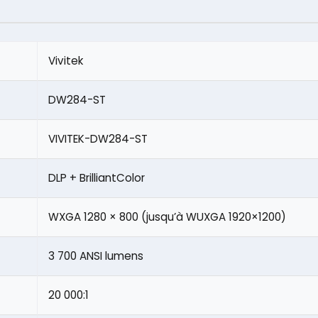
Vivitek
DW284-ST
VIVITEK-DW284-ST
DLP + BrilliantColor
WXGA 1280 × 800 (jusqu’à WUXGA 1920×1200)
3 700 ANSI lumens
20 000:1