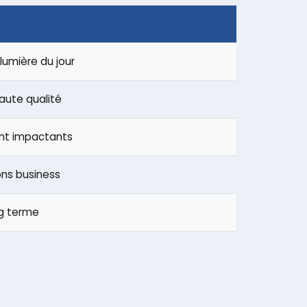
umière du jour
aute qualité
ent impactants
ons business
ng terme