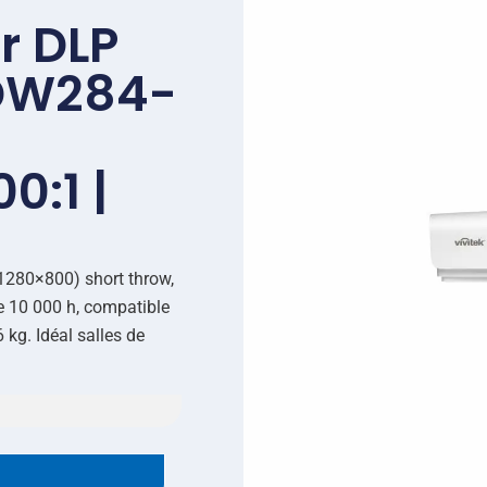
r DLP
 DW284-
0:1 |
1280×800) short throw,
e 10 000 h, compatible
 kg. Idéal salles de