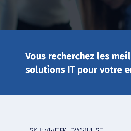
Vous recherchez les meil
solutions IT pour votre e
SKU: VIVITEK-DW284-ST