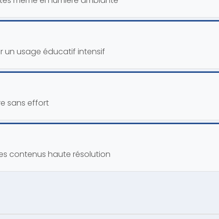
ttes même en lumière ambiante
ur un usage éducatif intensif
re sans effort
es contenus haute résolution