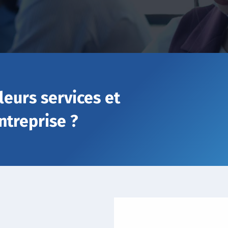
leurs services et
ntreprise ?