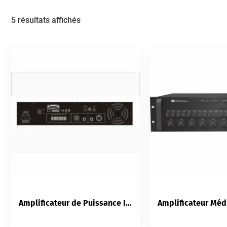
5 résultats affichés
Amplificateur de Puissance ITC T-2S60 | 2×60W Classe D | 2 Canaux Rack 1U