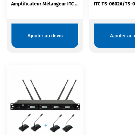
Amplificateur Mélangeur ITC TI-240Z | 6 Zones 240W | USB Bluetooth
Ajouter au devis
Ajouter au 