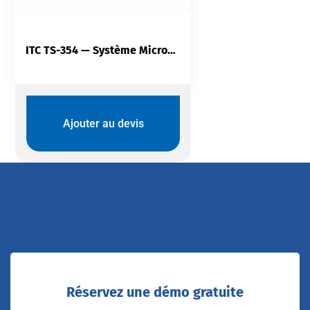
ITC TS-354 — Système Microphone Sans Fil UHF PLL | 600 Canaux | 640–857 MHz | Portée 50 m | Écran LCD | Sorties BNC
Ajouter au devis
Réservez une démo gratuite