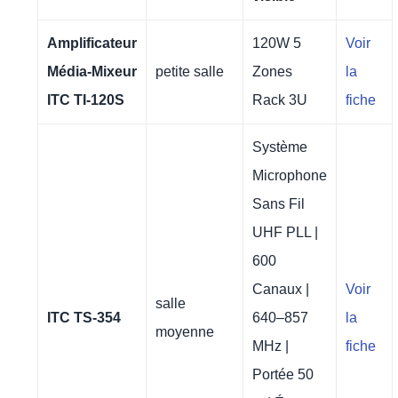
Amplificateur
120W 5
Voir
Média-Mixeur
petite salle
Zones
la
ITC TI-120S
Rack 3U
fiche
Système
Microphone
Sans Fil
UHF PLL |
600
Canaux |
Voir
salle
ITC TS-354
640–857
la
moyenne
MHz |
fiche
Portée 50