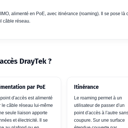
O, alimenté en PoE, avec itinérance (roaming). Il se pose là où
ul câble réseau.
'accès DrayTek ?
imentation par PoE
Itinérance
 point d'accès est alimenté
Le roaming permet à un
r le câble réseau lui-même
utilisateur de passer d'un
ne seule liaison apporte
point d'accès à l'autre san
nées et électricité. Il se
coupure. Sur une surface
se au plafond ou en
étendue couverte par