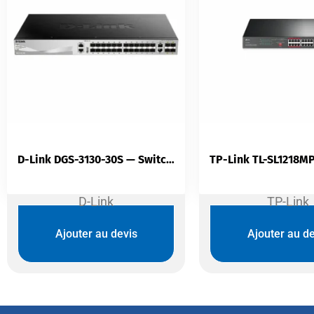
D-Link DGS-3130-30S — Switch Administrable L3 30 Ports | 24 SFP 1G | 4 SFP+ 10G | 2 ×10GBASE-T | 168 Gbit/s
D-Link
TP-Link
Ajouter au devis
Ajouter au de