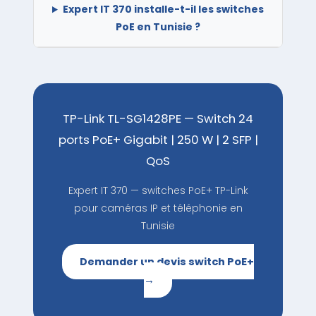
Expert IT 370 installe-t-il les switches
PoE en Tunisie ?
TP-Link TL-SG1428PE — Switch 24
ports PoE+ Gigabit | 250 W | 2 SFP |
QoS
Expert IT 370 — switches PoE+ TP-Link
pour caméras IP et téléphonie en
Tunisie
Demander un devis switch PoE+
→