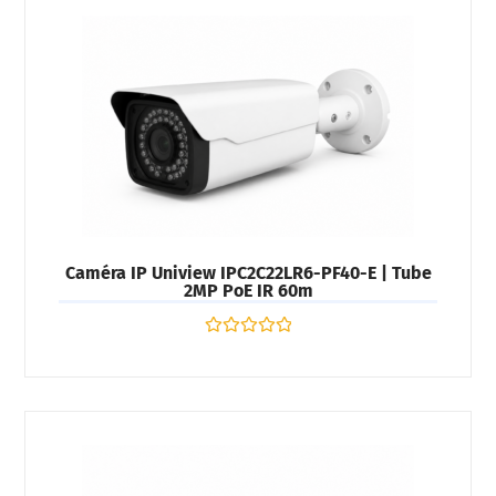
Caméra IP Uniview IPC2C22LR6-PF40-E | Tube
2MP PoE IR 60m
Note
0
sur
5