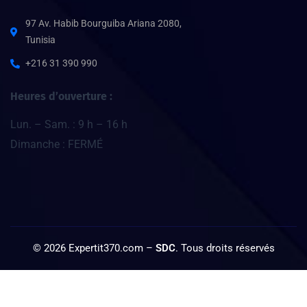
97 Av. Habib Bourguiba Ariana 2080,
Tunisia
+216 31 390 990
Heures d’ouverture :
Lun. – Sam. : 9 h – 16 h
Dimanche : FERMÉ
©
2026
Expertit370.com –
SDC
. Tous droits réservés