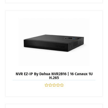
sur
5
NVR EZ-IP By Dahua NVR2B16 | 16 Canaux 1U
H.265
Note
0
sur
5