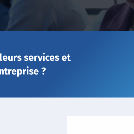
leurs services et
ntreprise ?