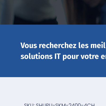
Vous recherchez les meil
solutions IT pour votre e
SKU: SHUPU-SKM-2400-4CH