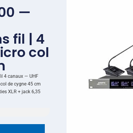
00 —
fil | 4
icro col
m
fil 4 canaux — UHF
col de cygne 45 cm
ties XLR + jack 6,35