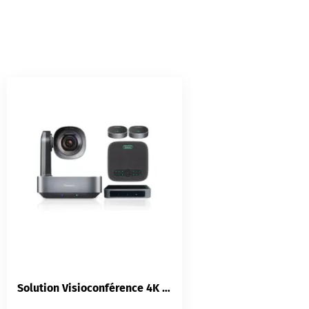
Solution Visioconférence 4K Tenveo VA612-EX | Caméra PTZ 12x | Speakerphone | Salles Moyennes