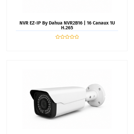
NVR EZ-IP By Dahua NVR2B16 | 16 Canaux 1U
H.265
Note
0
sur
5