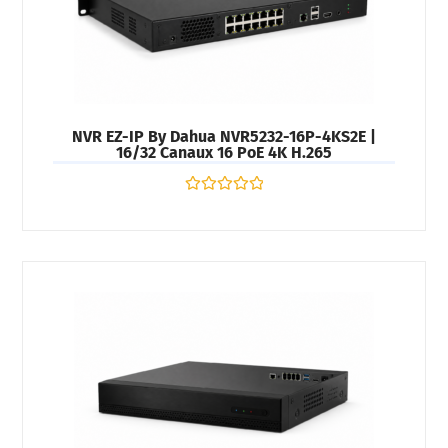
NVR EZ-IP By Dahua NVR5232-16P-4KS2E |
16/32 Canaux 16 PoE 4K H.265
Note
0
sur
5