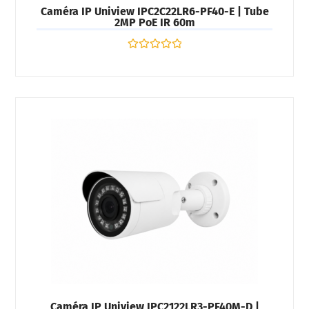
Caméra IP Uniview IPC2C22LR6-PF40-E | Tube
2MP PoE IR 60m
Note
0
sur
5
Caméra IP Uniview IPC2122LR3-PF40M-D |