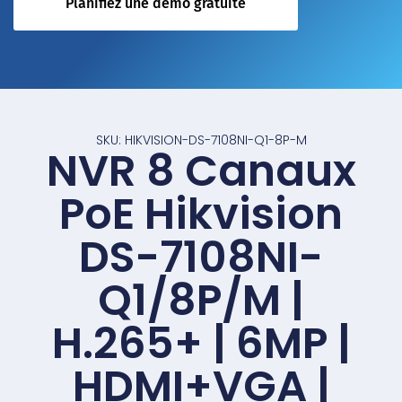
Planifiez une démo gratuite
SKU: HIKVISION-DS-7108NI-Q1-8P-M
NVR 8 Canaux
PoE Hikvision
DS-7108NI-
Q1/8P/M |
H.265+ | 6MP |
HDMI+VGA |