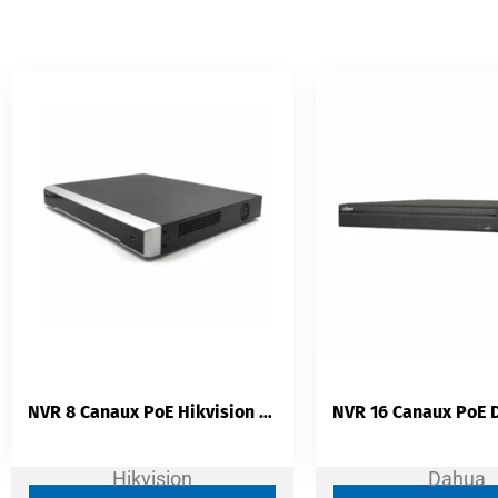
NVR 8 Canaux PoE Hikvision DS-7608NI-K2/8P | 8MP 4K | H.265+ | 2 Baies SATA | HDMI 4K
Hikvision
Dahua