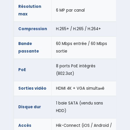
Résolution
6 MP par canal
max
Compression
H.265+ / H.265 / H.264+
Bande
60 Mbps entrée / 60 Mbps
passante
sortie
8 ports PoE intégrés
PoE
(802.3at)
Sorties vidéo
HDMI 4K + VGA simultанé
1 baie SATA (vendu sans
Disque dur
HDD)
Accès
Hik-Connect (iOS / Android /