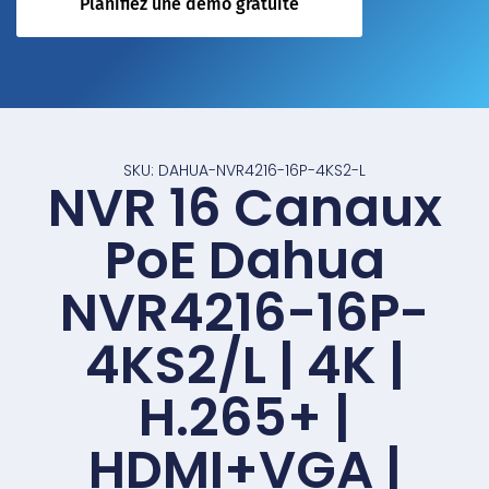
Planifiez une démo gratuite
SKU: DAHUA-NVR4216-16P-4KS2-L
NVR 16 Canaux
PoE Dahua
NVR4216-16P-
4KS2/L | 4K |
H.265+ |
HDMI+VGA |