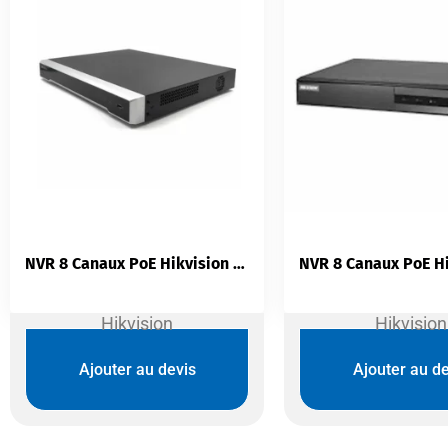
NVR 8 Canaux PoE Hikvision DS-7608NI-K2/8P | 8MP 4K | H.265+ | 2 Baies SATA | HDMI 4K
Hikvision
Hikvision
Ajouter au devis
Ajouter au de