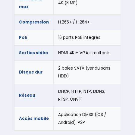
4K (8 MP)
max
Compression
H.265+ / H.264+
PoE
16 ports PoE intégrés
Sorties vidéo
HDMI 4K + VGA simultané
2 baies SATA (vendu sans
Disque dur
HDD)
DHCP, HTTP, NTP, DDNS,
Réseau
RTSP, ONVIF
Application DMSS (iOS /
Accès mobile
Android), P2P