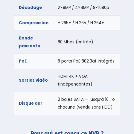
Décodage
2×8MP / 4×4MP / 8×1080p
Compression
H.265+ / H.265 / H.264+
Bande
80 Mbps (entrée)
passante
PoE
8 ports PoE 802.3at intégrés
HDMI 4K + VGA
Sorties vidéo
(indépendantes)
2 baies SATA — jusqu’à 10 To
Disque dur
chacune (vendu sans HDD)
Pour qui est conçu ce NVR ?