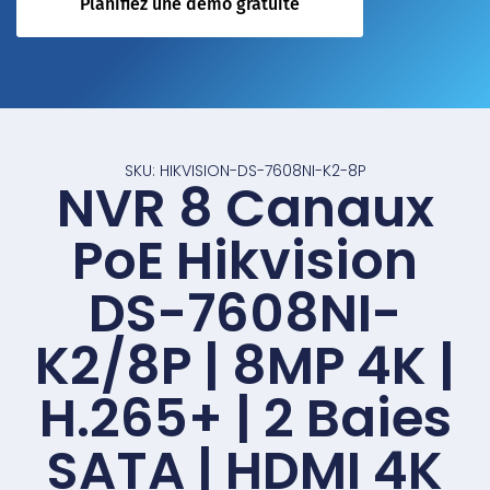
Planifiez une démo gratuite
SKU: HIKVISION-DS-7608NI-K2-8P
NVR 8 Canaux
PoE Hikvision
DS-7608NI-
K2/8P | 8MP 4K |
H.265+ | 2 Baies
SATA | HDMI 4K