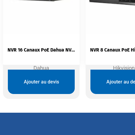
NVR 16 Canaux PoE Dahua NVR4216-16P-4KS2/L | 4K | H.265+ | HDMI+VGA | ONVIF | DMSS
Dahua
Hikvision
Ajouter au devis
Ajouter au de