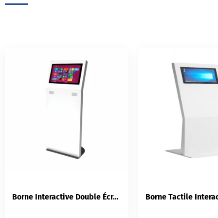
Borne Interactive Double Écran | Hikvision US-TPT322-L2 | 22″ Tactile + 32″