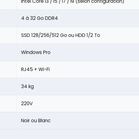
Intel Core i3 / i5 / i7 / i9 (selon configuration)
4 à 32 Go DDR4
SSD 128/256/512 Go ou HDD 1/2 To
Windows Pro
RJ45 + Wi-Fi
34 kg
220V
Noir ou Blanc