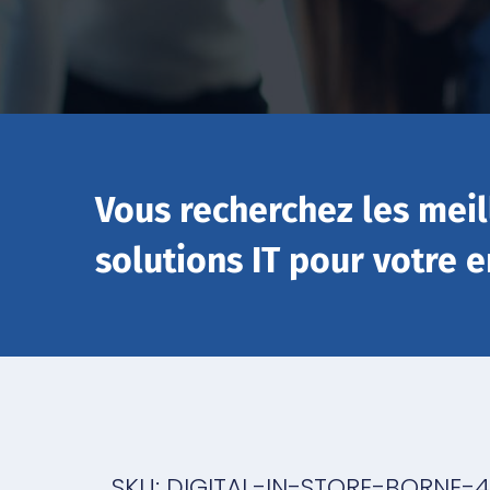
Vous recherchez les meil
solutions IT pour votre e
SKU: DIGITAL-IN-STORE-BORNE-