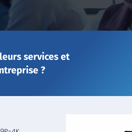
leurs services et
ntreprise ?
49P-4K