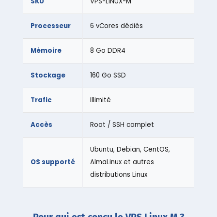
SKU
VPS-LINUX-M
Processeur
6 vCores dédiés
Mémoire
8 Go DDR4
Stockage
160 Go SSD
Trafic
Illimité
Accès
Root / SSH complet
Ubuntu, Debian, CentOS,
OS supporté
AlmaLinux et autres
distributions Linux