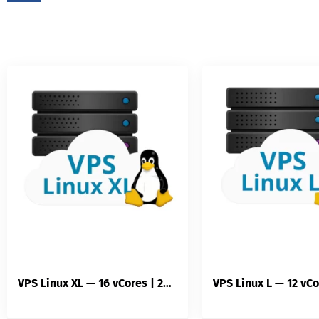
VPS Linux XL — 16 vCores | 24 Go RAM | 300 Go SSD | Trafic Illimité