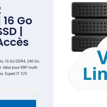
2
 16 Go
SSD |
 Accès
diés, 16 Go DDR4, 240 Go
t. Idéal pour ERP multi-
es. Expert IT 370