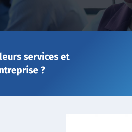
leurs services et
ntreprise ?