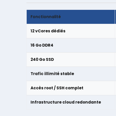
Fonctionnalité
12 vCores dédiés
16 Go DDR4
240 Go SSD
Trafic illimité stable
Accès root / SSH complet
Infrastructure cloud redondante