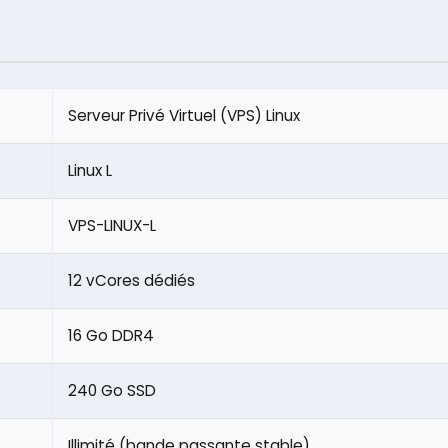
Serveur Privé Virtuel (VPS) Linux
Linux L
VPS-LINUX-L
12 vCores dédiés
16 Go DDR4
240 Go SSD
Illimité (bande passante stable)