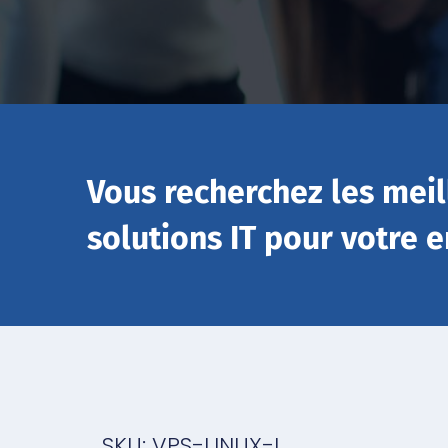
Vous recherchez les meil
solutions IT pour votre e
SKU: VPS-LINUX-L