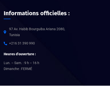
Informations officielles :
97 Av. Habib Bourguiba Ariana 2080,
Tunisia
+216 31 390 990
Heures d’ouverture :
Lun. – Sam. : 9 h – 16 h
Dimanche : FERMÉ
©
2026
Expertit370.com –
SDC
. Tous droits réservés