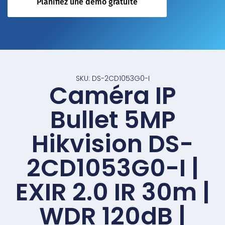
Planifiez une démo gratuite
SKU: DS-2CD1053G0-I
Caméra IP
Bullet 5MP
Hikvision DS-
2CD1053G0-I |
EXIR 2.0 IR 30m |
WDR 120dB |