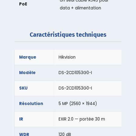
Un seul câble RJ45 pour
PoE
data + alimentation
Caractéristiques techniques
Marque
Hikvision
Modèle
DS-2CD1053G0-I
SKU
DS-2CD1053G0-I
Résolution
5 MP (2560 × 1944)
IR
EXIR 2.0 — portée 30 m
WDR
120 dB