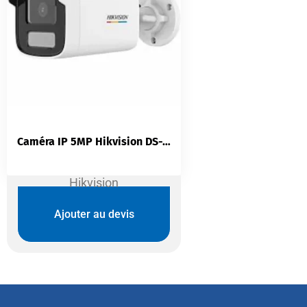
Caméra IP 5MP Hikvision DS-2CD1T57G0-LUF | ColorVu Couleur Nuit 24/7 | IP67 | PoE
Hikvision
Ajouter au devis