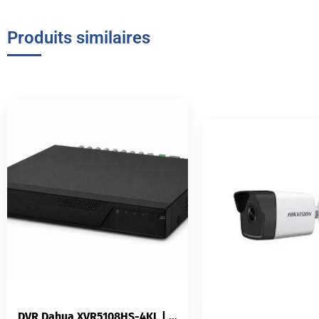
Produits similaires
DVR Dahua XVR5108HS-4KL | 8 Canaux 4K H.264+ 1U