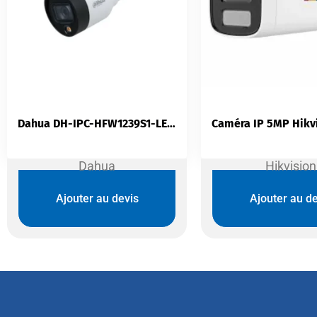
Dahua DH-IPC-HFW1239S1-LED-S5 — Caméra IP 2MP Full Color | H.265+ | LED 15 m | IP67 | PoE
Dahua
Hikvision
Ajouter au devis
Ajouter au de