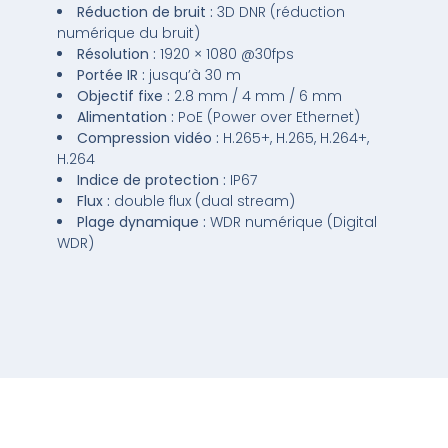
Réduction de bruit :
3D DNR (réduction
numérique du bruit)
Résolution :
1920 × 1080 @30fps
Portée IR :
jusqu’à 30 m
Objectif fixe :
2.8 mm / 4 mm / 6 mm
Alimentation :
PoE (Power over Ethernet)
Compression vidéo :
H.265+, H.265, H.264+,
H.264
Indice de protection :
IP67
Flux :
double flux (dual stream)
Plage dynamique :
WDR numérique (Digital
WDR)