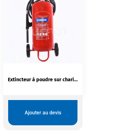
Extincteur à poudre sur chariot 50 kg — BS EN 1866 | Feux A/B/C | Chariot mobile
Ajouter au devis