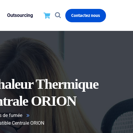
Outsourcing
Contactez nous
haleur Thermique
entrale ORION
rs de fumée
atible Centrale ORION