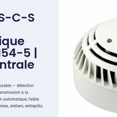
OS-C-S
ique
N54-5 |
ntrale
essable — détection
ransmission à la
on automatique, faible
es, ateliers, entrepôts.