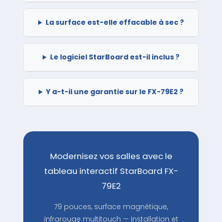
La surface est-elle effacable à sec ?
Le logiciel StarBoard est-il inclus ?
Y a-t-il une garantie sur le FX-79E2 ?
Modernisez vos salles avec le
tableau interactif StarBoard FX-
79E2
79 pouces, surface magnétique,
infrarouge multitouch — installation et