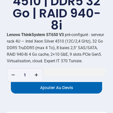
4510 | DDR5 32
Go | RAID 940-
8i
Lenovo ThinkSystem ST650 V3
pré-configuré : serveur
rack 4U — Intel Xeon Silver 4510 (12C/2,4 GHz), 32 Go
DDR5 TruDDR5 (max 4 To), 8 baies 2,5″ SAS/SATA,
RAID 940-8i 4 Go cache, 2×10 GbE, 9 slots PCIe Gen5.
Virtualisation, cloud. Expert IT 370 Tunisie.
Ajouter Au Devis