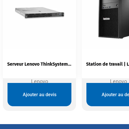
Serveur Lenovo ThinkSystem x3550 M5 — Rack 1U | Xeon E5-2620v4 | 16 Go DDR4 | 8 Baies Hot-Swap | RAID M5210
Lenovo
Lenovo
Ajouter au devis
Ajouter au de