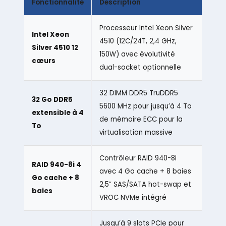
Fonctionnalité
Description
Processeur Intel Xeon Silver
Intel Xeon
4510 (12C/24T, 2,4 GHz,
Silver 4510 12
150W) avec évolutivité
cœurs
dual-socket optionnelle
32 DIMM DDR5 TruDDR5
32 Go DDR5
5600 MHz pour jusqu’à 4 To
extensible à 4
de mémoire ECC pour la
To
virtualisation massive
Contrôleur RAID 940-8i
RAID 940-8i 4
avec 4 Go cache + 8 baies
Go cache + 8
2,5″ SAS/SATA hot-swap et
baies
VROC NVMe intégré
Jusqu’à 9 slots PCIe pour