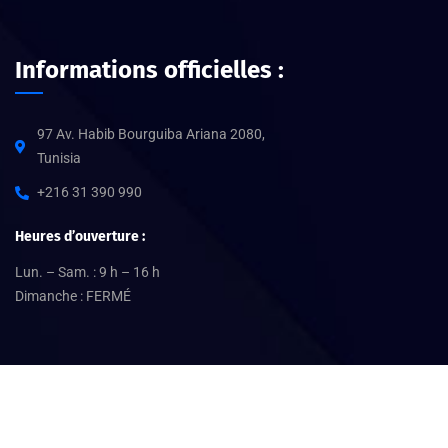
Informations officielles :
97 Av. Habib Bourguiba Ariana 2080,
Tunisia
+216 31 390 990
Heures d’ouverture :
Lun. – Sam. : 9 h – 16 h
Dimanche : FERMÉ
©
2026
Expertit370.com –
SDC
. Tous droits réservés