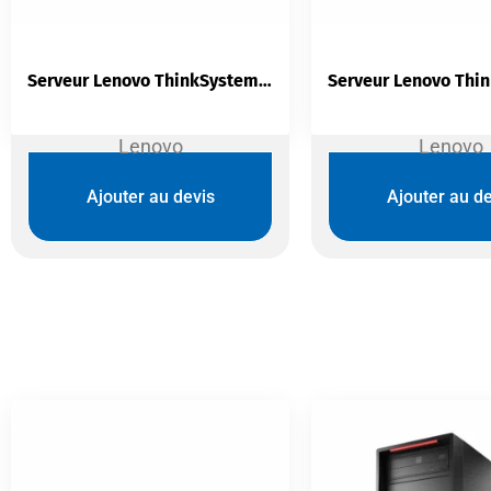
Serveur Lenovo ThinkSystem ST550 — Tour 4U | Xeon Silver 4210R | 32 Go DDR4 ECC | 20 Baies Hot-Swap | RAID 9350-8i
Lenovo
Lenovo
Ajouter au devis
Ajouter au de