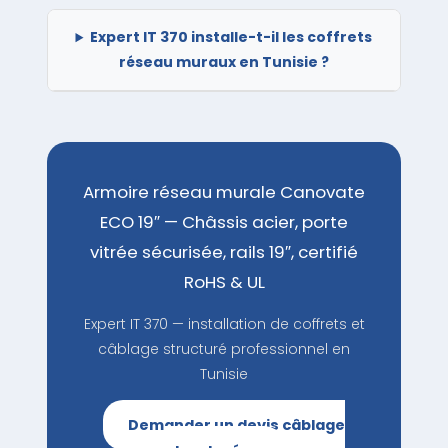
Expert IT 370 installe-t-il les coffrets
réseau muraux en Tunisie ?
Armoire réseau murale Canovate
ECO 19″ — Châssis acier, porte
vitrée sécurisée, rails 19″, certifié
RoHS & UL
Expert IT 370 — installation de coffrets et
câblage structuré professionnel en
Tunisie
Demander un devis câblage