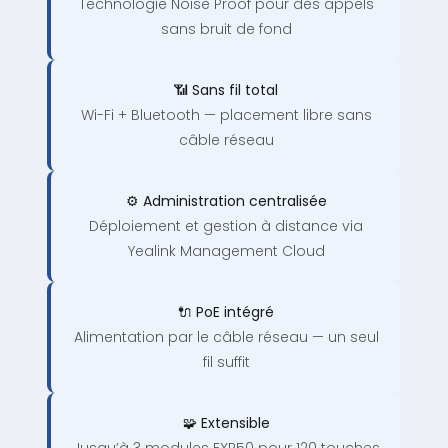
Technologie Noise Proof pour des appels
sans bruit de fond
📶 Sans fil total
Wi-Fi + Bluetooth — placement libre sans
câble réseau
⚙️ Administration centralisée
Déploiement et gestion à distance via
Yealink Management Cloud
🔌 PoE intégré
Alimentation par le câble réseau — un seul
fil suffit
🧩 Extensible
Jusqu’à 3 modules EXP50 pour 120 touches