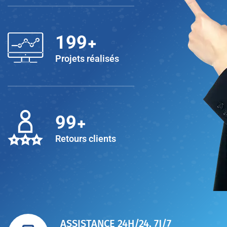
+
200
Projets réalisés
+
100
Retours clients
ASSISTANCE 24H/24, 7J/7