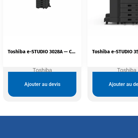
Toshiba e-STUDIO 3028A — Copieur Multifonction | A4/A3 30 ppm | 4 Go RAM | SSD 128 Go | Écran Tactile 9″
Toshiba
Toshiba
Ajouter au devis
Ajouter au de