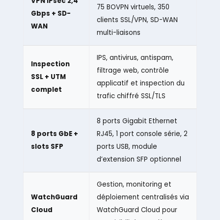
VPN IPsec 2,4
75 BOVPN virtuels, 350
Gbps + SD-
clients SSL/VPN, SD-WAN
WAN
multi-liaisons
IPS, antivirus, antispam,
Inspection
filtrage web, contrôle
SSL + UTM
applicatif et inspection du
complet
trafic chiffré SSL/TLS
8 ports Gigabit Ethernet
8 ports GbE +
RJ45, 1 port console série, 2
slots SFP
ports USB, module
d’extension SFP optionnel
Gestion, monitoring et
WatchGuard
déploiement centralisés via
Cloud
WatchGuard Cloud pour