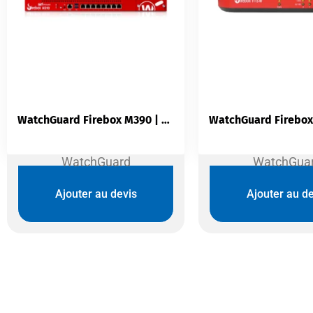
WatchGuard Firebox M390 | Pare-feu NGFW Rack 1U | 18 Gbps Firewall | 2,4 Gbps UTM | 250 VPN | SD-WAN
WatchGuard
WatchGua
Ajouter au devis
Ajouter au de