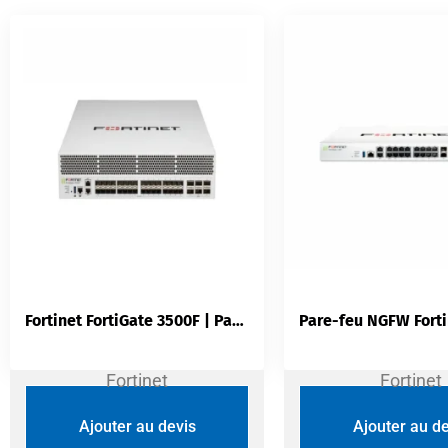
Fortinet FortiGate 3500F | Pare-feu NGFW Rack 2U | 595 Gbps | 100GbE NP7 CP9 | Zero Trust | Security Fabric
Fortinet
Fortinet
Ajouter au devis
Ajouter au de