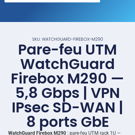
SKU: WATCHGUARD-FIREBOX-M290
Pare-feu UTM
WatchGuard
Firebox M290 —
5,8 Gbps | VPN
IPsec SD-WAN |
8 ports GbE
WatchGuard Firebox M290
: pare-feu UTM rack 1U —