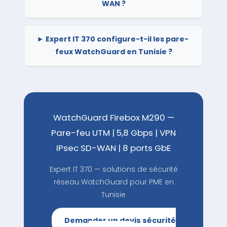
WAN ?
Expert IT 370 configure-t-il les pare-
feux WatchGuard en Tunisie ?
WatchGuard Firebox M290 —
Pare-feu UTM | 5,8 Gbps | VPN
IPsec SD-WAN | 8 ports GbE
Expert IT 370 — solutions de sécurité
réseau WatchGuard pour PME en
Tunisie
Demander un devis sécurité