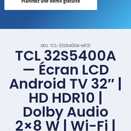
Planifiez une démo gratuite
SKU: TCL-32S5400A-MT21
TCL 32S5400A
— Écran LCD
Android TV 32″ |
HD HDR10 |
Dolby Audio
2×8 W | Wi-Fi |