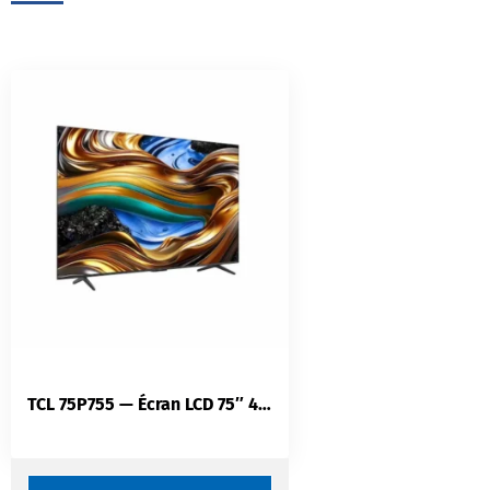
TCL 75P755 — Écran LCD 75″ 4K UHD | Google TV | Dolby Atmos 2×15 W | Wi-Fi 5 Double Bande | HDMI 2.1